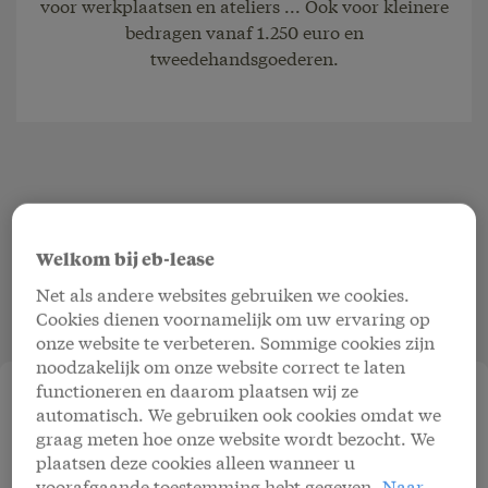
voor werkplaatsen en ateliers ... Ook voor kleinere
bedragen vanaf 1.250 euro en
tweedehandsgoederen.
Voordelen voor uw
professionele klant
Welkom bij eb-lease
Net als andere websites gebruiken we cookies.
Cookies dienen voornamelijk om uw ervaring op
onze website te verbeteren. Sommige cookies zijn
noodzakelijk om onze website correct te laten
functioneren en daarom plaatsen wij ze
Financiële leasing tast de leencapaciteit van
automatisch. We gebruiken ook cookies omdat we
uw klant niet aan, waardoor bestaande
graag meten hoe onze website wordt bezocht. We
kredietlijnen vrij blijven voor andere
plaatsen deze cookies alleen wanneer u
doeleinden.
voorafgaande toestemming hebt gegeven.
Naar