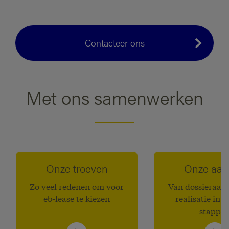
Contacteer ons
Met ons samenwerken
Onze troeven
Onze aan
Zo veel redenen om voor
Van dossieraanv
eb-lease te kiezen
realisatie in s
stappe