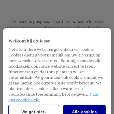
Eb-lease is gespecialiseerd in financiële leasing,
renting en zakenkredieten (voor bedrijven, handelaars
en vrije beroepen) en hypothecaire kredieten (voor
Welkom bij eb-lease
particulieren, bedrijven, handelaars en vrije beroepen).
Ruim 40 jaar ervaring staat voor u klaar. In 1983
Net als andere websites gebruiken we cookies.
Cookies dienen voornamelijk om uw ervaring op
startten we, als dochtermaatschappij van Europabank,
onze website te verbeteren. Sommige cookies zijn
met financiële leasing en kredieten aan particulieren.
noodzakelijk om onze website correct te laten
Begin jaren 90 breidden we ons aanbod uit met
functioneren en daarom plaatsen wij ze
hypothecaire leningen en werden we krediet- en
automatisch. We gebruiken ook cookies omdat we
graag meten hoe onze website wordt bezocht. We
leasingpartner voor makelaars. In de loop der jaren
plaatsen deze cookies alleen wanneer u
werd het productgamma verder uitgebreid en gingen
voorafgaande toestemming hebt gegeven.
Naar
we voor meer diversificatie binnen de hypothecaire
ons cookiebeleid
leningen.
Weiger niet-
Alle cookies