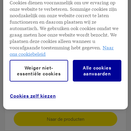
Cookies dienen voornamelijk om uw ervaring op
Particuliere producten
onze website te verbeteren. Sommige cookies zijn
noodzakelijk om onze website correct te laten
functioneren en daarom plaatsen wij ze
Ontdek alle producten voor uw
automatisch. We gebruiken ook cookies omdat we
particuliere klanten.
graag meten hoe onze website wordt bezocht. We
plaatsen deze cookies alleen wanneer u
voorafgaande toestemming hebt gegeven.
Naar
Naar de producten
ons cookiebeleid
Weiger niet-
Alle cookies
Professionele producten
essentiële cookies
aanvaarden
Ontdek alle producten voor uw
Cookies zelf kiezen
professionele klanten.
Naar de producten