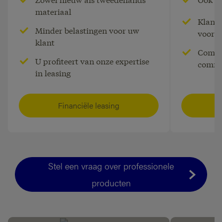
Financiële leasing
materiaal
Klant 
Minder belastingen voor uw
voorfi
klant
Voor bijna alle roerende goederen
Zowel vo
Compe
bestemd voor beroepsdoeleinden.
nummerpla
U profiteert van onze expertise
commi
in leasing
Financiële leasing
Stel een vraag over professionele
producten