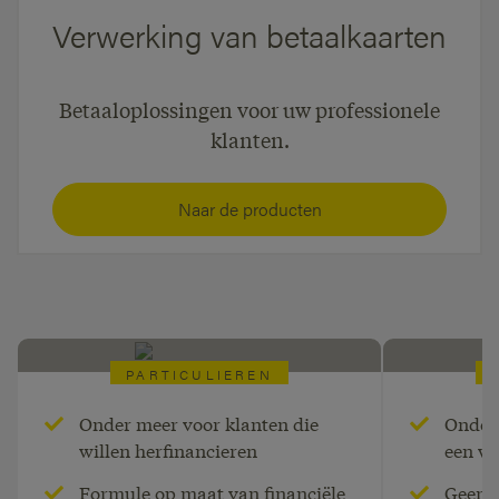
Verwerking van betaalkaarten
Betaaloplossingen voor uw professionele
klanten.
Naar de producten
PARTICULIEREN
Langlopende
Hyp
Onder meer voor klanten die
Onder 
willen herfinancieren
een w
kredietoplossingen
Formule op maat van financiële
Geen s