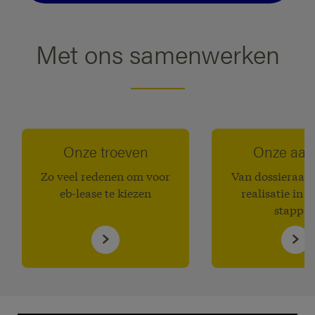
Met ons samenwerken
Onze troeven
Onze aan
Zo veel redenen om voor
Van dossieraanv
eb-lease te kiezen
realisatie in s
stappe