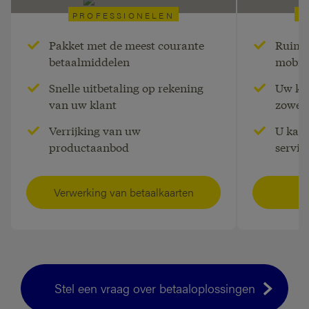
PROFESSIONELEN
P
Verwerking van
Be
Pakket met de meest courante
Ruime 
betaalmiddelen
mobiel
betaalkaarten
Snelle uitbetaling op rekening
Uw kla
van uw klant
zowel 
Uw klant zoekt een partner voor de
Een beta
verwerking van transacties met
klant en z
Verrijking van uw
U kan 
betaalkaarten?
geeft zij
productaanbod
servic
Verwerking van betaalkaarten
Stel een vraag over betaaloplossingen