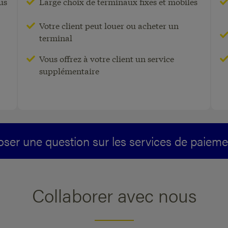
us
Large choix de terminaux fixes et mobiles
Votre client peut louer ou acheter un
Un terminal de paiement facilite la
terminal
s
vie de votre client professionnel et
ent
de ses clients et stimule ses ventes.
Vous offrez à votre client un service
supplémentaire
oser une question sur les services de paieme
Collaborer avec nous