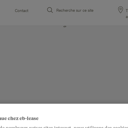
Recherche sur ce site
Contact
T
a
ue chez eb-lease
 nombreux autres sites internet, nous utilisons des cookies