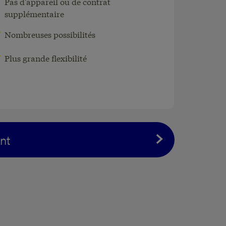
Pas d'appareil ou de contrat
supplémentaire
Tout smartphone transforme en
Nombreuses possibilités
terminal de paiement pour
accepter des paiements sans
Plus grande flexibilité
contact.
nt