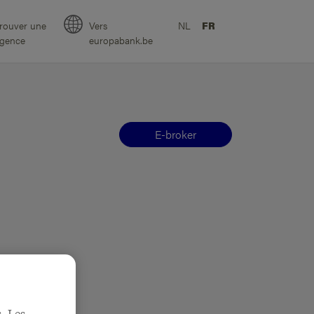
rouver une
Vers
NL
FR
gence
europabank.be
E-broker
. Les