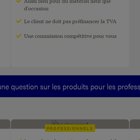
Aussi bien pour du matériel neuf que
d'occasion
Tant pour du matériel roulant avec
Le client ne doit pas préfinancer la TVA
plaque d'immatriculation que pour
du matériel d'entreprise.
Une commission compétitive pour vous
ne question sur les produits pour les profes
PROFESSIONNELS
e
Appareils de paiement