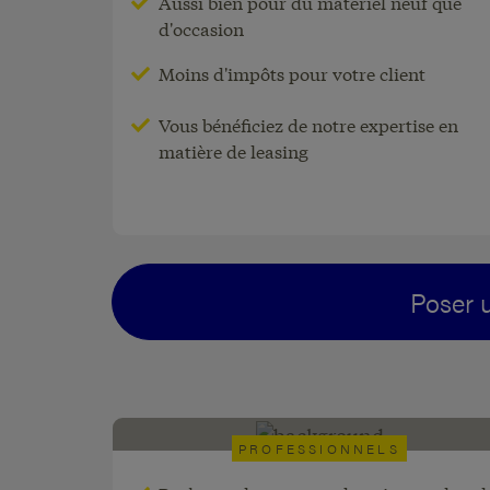
Aussi bien pour du matériel neuf que
d'occasion
Pour presque tous les biens
Moins d'impôts pour votre client
mobiliers destinés à des fins
professionnelles.
Vous bénéficiez de notre expertise en
matière de leasing
Poser u
PROFESSIONNELS
Traitement des services d