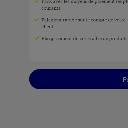
Pack avec les moyens de paiement les pl
paiement
courants
Votre client cherche-t-il un
Paiement rapide sur le compte de votre
partenaire pour le traitement de
client
transactions par cartes de paiem
Élargissement de votre offre de produits
?
P