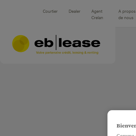
Courtier
Dealer
Agent
A propos
Crelan
de nous
Bienven
Comme de