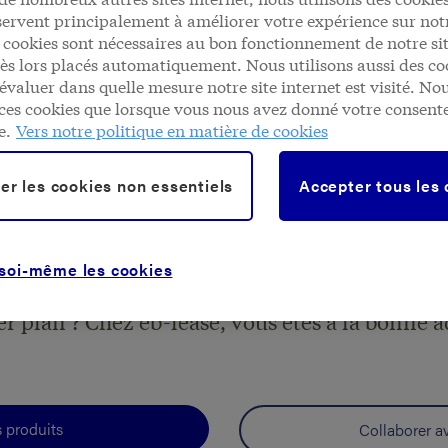
servent principalement à améliorer votre expérience sur notr
 cookies sont nécessaires au bon fonctionnement de notre sit
dès lors placés automatiquement. Nous utilisons aussi des co
évaluer dans quelle mesure notre site internet est visité. No
ces cookies que lorsque vous nous avez donné votre consen
Dealer
e.
Vers notre politique en matière de cookies
er les cookies non essentiels
Accepter tous les
Bienvenue
che d'un partenaire de leasing ou de renting q
 soi-même les cookies
correcte et professionnelle et qui place l'app
r plan ? Chez eb-lease, vous êtes à la bonne a
s produits
Collaborer a