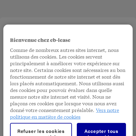
Bienvenue chez eb-lease
1
Faire des simulations de tarif
Comme de nombreux autres sites internet, nous
utilisons des cookies. Les cookies servent
principalement à améliorer votre expérience sur
2
Rédiger des offres pour le leasing et le
notre site. Certains cookies sont nécessaires au bon
renting
fonctionnement de notre site internet et sont dès
lors placés automatiquement. Nous utilisons aussi
des cookies pour pouvoir évaluer dans quelle
3
Introduire des demandes de crédit, de
mesure notre site internet est visité. Nous ne
leasing et de renting
plaçons ces cookies que lorsque vous nous avez
donné votre consentement préalable.
Vers notre
politique en matière de cookies
4
Consulter vos messages
Refuser les cookies
Accepter tous