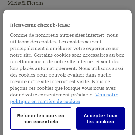
Michaël Fierens
Prendre rendez-vous
Bienvenue chez eb-lease
dans votre agence
Comme de nombreux autres sites internet, nous
Heures d'ouverture
utilisons des cookies. Les cookies servent
principalement à améliorer votre expérience sur
Lundi
10h 00 - 12h 00
14h 00 - 16h 00
notre site. Certains cookies sont nécessaires au bon
fonctionnement de notre site internet et sont dès
Mardi
10h 00 - 12h 00
lors placés automatiquement. Nous utilisons aussi
14h 00 - 16h 00
des cookies pour pouvoir évaluer dans quelle
16h 00 - 18h 00
(sur rendez-vous)
mesure notre site internet est visité. Nous ne
plaçons ces cookies que lorsque vous nous avez
Mercredi
10h 00 - 12h 00
donné votre consentement préalable.
Vers notre
14h 00 - 16h 00
politique en matière de cookies
Jeudi
10h 00 - 12h 00
14h 00 - 16h 00
Refuser les cookies
Accepter tous
16h 00 - 18h 00
(sur rendez-vous)
non essentiels
les cookies
Vendredi
10h 00 - 12h 00
14h 00 - 16h 00