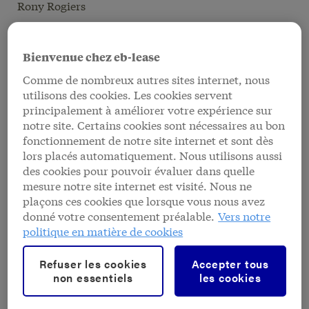
Rony Rogiers
Prendre rendez-vous
Bienvenue chez eb-lease
dans votre agence
Comme de nombreux autres sites internet, nous
Heures d'ouverture
utilisons des cookies. Les cookies servent
principalement à améliorer votre expérience sur
Lundi
10h 00 - 12h 00
14h 00 - 16h 00
notre site. Certains cookies sont nécessaires au bon
fonctionnement de notre site internet et sont dès
Mardi
10h 00 - 12h 00
lors placés automatiquement. Nous utilisons aussi
14h 00 - 16h 00
des cookies pour pouvoir évaluer dans quelle
16h 00 - 18h 00
(sur rendez-vous)
mesure notre site internet est visité. Nous ne
plaçons ces cookies que lorsque vous nous avez
Mercredi
10h 00 - 12h 00
donné votre consentement préalable.
Vers notre
14h 00 - 16h 00
politique en matière de cookies
Jeudi
10h 00 - 12h 00
14h 00 - 16h 00
Refuser les cookies
Accepter tous
16h 00 - 18h 00
(sur rendez-vous)
non essentiels
les cookies
Vendredi
10h 00 - 12h 00
14h 00 - 16h 00